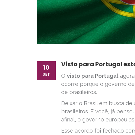
Visto para Portugal está
10
SET
O
visto para Portugal
agora 
ocorre porque o governo des
de brasileiros.
Deixar o Brasil em busca d
brasileiros. E você, já pen
afinal, o governo europeu as
Esse acordo foi fechado c