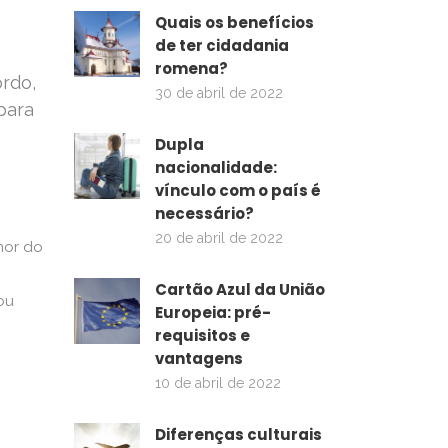
Quais os benefícios
de ter cidadania
romena?
ordo,
30 de abril de 2022
para
Dupla
nacionalidade:
vínculo com o país é
necessário?
20 de abril de 2022
nor do
Cartão Azul da União
ou
Europeia: pré-
requisitos e
vantagens
10 de abril de 2022
Diferenças culturais