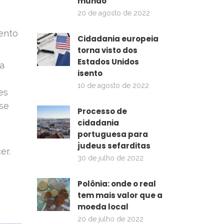
mundo
20 de agosto de 2022
ento
Cidadania europeia
torna visto dos
Estados Unidos
a
isento
10 de agosto de 2022
es
se
Processo de
cidadania
portuguesa para
judeus sefarditas
er.
30 de julho de 2022
Polônia: onde o real
tem mais valor que a
moeda local
20 de julho de 2022