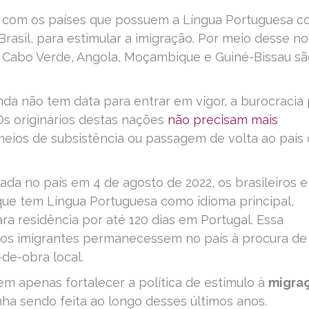
 com os países que possuem a Língua Portuguesa 
 Brasil, para estimular a imigração. Por meio desse n
l, Cabo Verde, Angola, Moçambique e Guiné-Bissau s
nda não tem data para entrar em vigor, a burocracia
Os originários destas nações
não precisam mais
eios de subsistência ou passagem de volta ao país
ada no país em 4 de agosto de 2022, os brasileiros e
que tem Língua Portuguesa como idioma principal,
a residência por até 120 dias em Portugal. Essa
e os imigrantes permanecessem no país à procura de
de-obra local.
em apenas fortalecer a política de estímulo à
migra
nha sendo feita ao longo desses últimos anos.