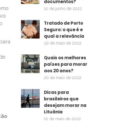
documentos?
como
10 de junho de 2022
ovo
Tratado de Porto
ão
Seguro: o que é e
qual a relevância
 para
30 de maio de 2022
 de
Quais os melhores
países para morar
aos 20 anos?
20 de maio de 2022
Dicas para
brasileiros que
desejam morar na
Lituânia
ção
10 de maio de 2022