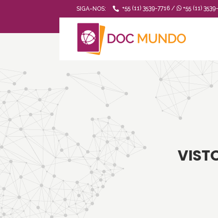
+55 (11) 3539-7716 /
+55 (11) 3539
SIGA-NOS:
VIST