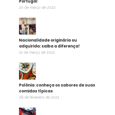
Portugal
20 de março de 2022
Nacionalidade originária ou
adquirida: saiba a diferença!
10 de março de 2022
Polônia: conheça os sabores de suas
comidas típicas
28 de fevereiro de 2022