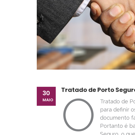
Tratado de Porto Seguro
O
30
MAIO
Tratado de Po
para definir 
documento fac
Portanto é b
Seguro, o que