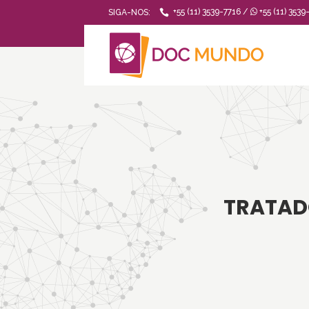
+55 (11) 3539-7716 /
+55 (11) 3539
SIGA-NOS:
TRATADO