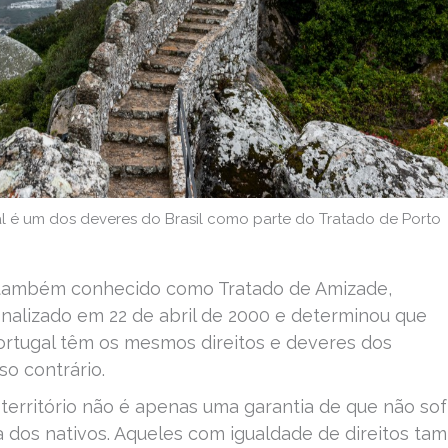
al é um dos deveres do Brasil como parte do Tratado de Porto
 também conhecido como Tratado de Amizade,
inalizado em 22 de abril de 2000 e determinou que
ortugal têm os mesmos direitos e deveres dos
o contrário.
 território não é apenas uma garantia de que não sof
a dos nativos. Aqueles com igualdade de direitos t