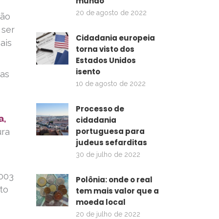
mundo
20 de agosto de 2022
são
 ser
Cidadania europeia
ais
torna visto dos
Estados Unidos
isento
nas
10 de agosto de 2022
Processo de
a,
cidadania
portuguesa para
ura
judeus sefarditas
30 de julho de 2022
2003
Polônia: onde o real
to
tem mais valor que a
moeda local
20 de julho de 2022