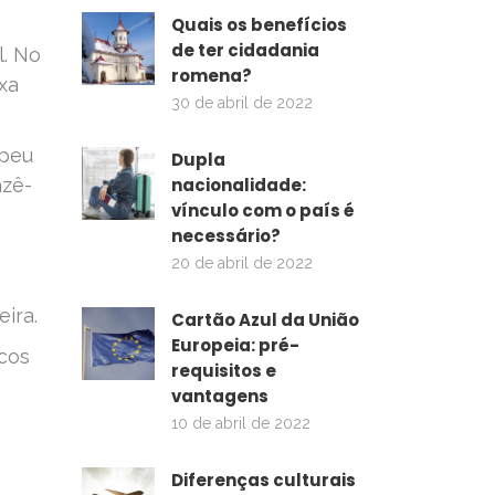
Quais os benefícios
de ter cidadania
l. No
romena?
xa
30 de abril de 2022
opeu
Dupla
azê-
nacionalidade:
vínculo com o país é
necessário?
20 de abril de 2022
eira.
Cartão Azul da União
Europeia: pré-
icos
requisitos e
vantagens
10 de abril de 2022
Diferenças culturais