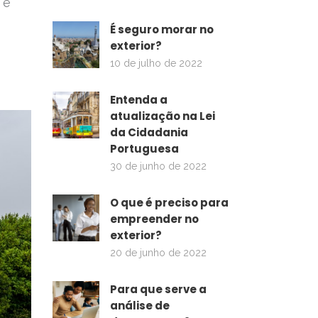
 e
É seguro morar no
exterior?
10 de julho de 2022
Entenda a
atualização na Lei
da Cidadania
Portuguesa
30 de junho de 2022
O que é preciso para
empreender no
exterior?
20 de junho de 2022
Para que serve a
análise de