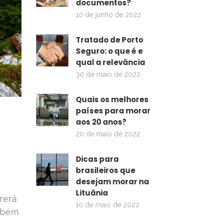
documentos?
10 de junho de 2022
Tratado de Porto
Seguro: o que é e
qual a relevância
30 de maio de 2022
Quais os melhores
países para morar
aos 20 anos?
20 de maio de 2022
Dicas para
brasileiros que
desejam morar na
Lituânia
rerá
10 de maio de 2022
ambém