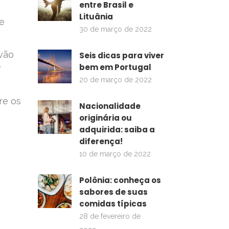
entre Brasil e
Lituânia
 e
30 de março de 2022
 vão
Seis dicas para viver
bem em Portugal
r
20 de março de 2022
re os
Nacionalidade
originária ou
adquirida: saiba a
diferença!
10 de março de 2022
Polônia: conheça os
sabores de suas
comidas típicas
28 de fevereiro de