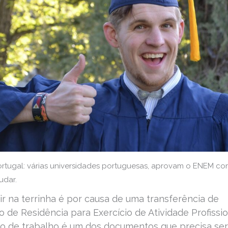
Portugal: várias universidades portuguesas, aprovam o ENEM c
udar.
dir na terrinha é por causa de uma transferência de
o de Residência para Exercício de Atividade Profissio
ato de trabalho é um dos documentos que precisa ser