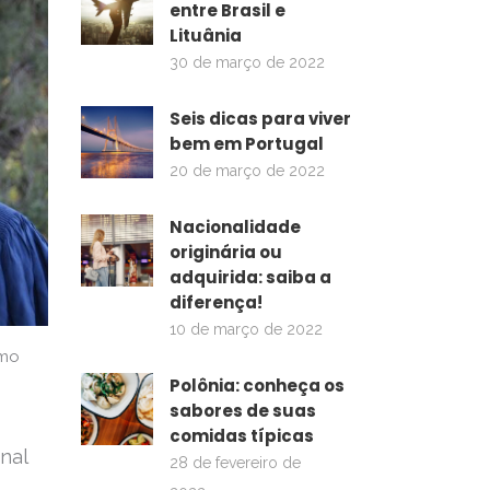
entre Brasil e
Lituânia
30 de março de 2022
Seis dicas para viver
bem em Portugal
20 de março de 2022
Nacionalidade
originária ou
adquirida: saiba a
diferença!
10 de março de 2022
omo
Polônia: conheça os
sabores de suas
comidas típicas
nal
28 de fevereiro de