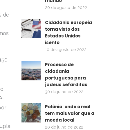
mundo
20 de agosto de 2022
s de
Cidadania europeia
torna visto dos
imos
Estados Unidos
isento
10 de agosto de 2022
 150
Processo de
cidadania
portuguesa para
judeus sefarditas
 o
30 de julho de 2022
s.
Polônia: onde o real
por
tem mais valor que a
moeda local
dupla
20 de julho de 2022