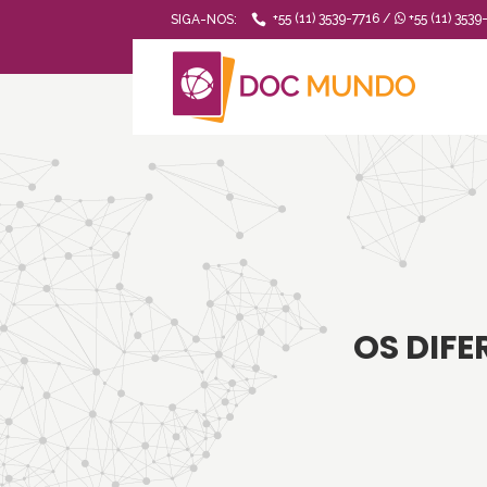
+55 (11) 3539-7716 /
+55 (11) 3539
SIGA-NOS:
OS DIFE