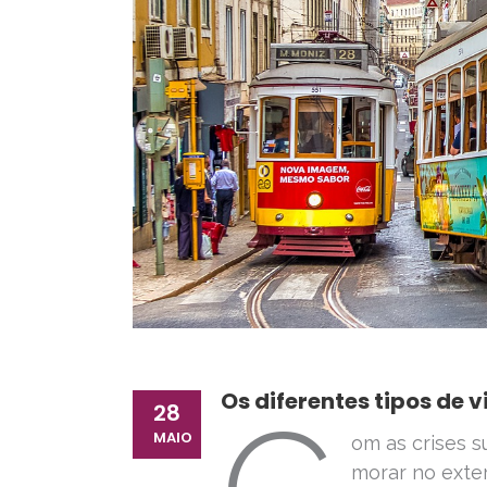
Os diferentes tipos de 
28
MAIO
om as crises 
morar no exte