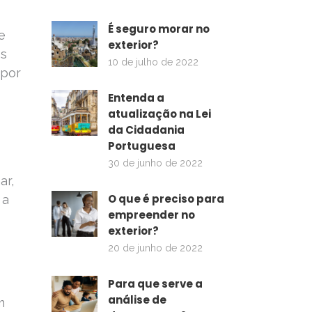
É seguro morar no
e
exterior?
os
10 de julho de 2022
 por
Entenda a
atualização na Lei
da Cidadania
Portuguesa
30 de junho de 2022
ar,
O que é preciso para
 a
empreender no
exterior?
20 de junho de 2022
Para que serve a
análise de
m