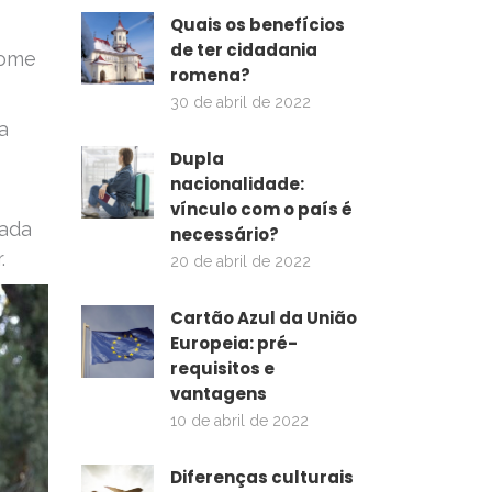
Quais os benefícios
de ter cidadania
nome
romena?
30 de abril de 2022
a
Dupla
nacionalidade:
.
vínculo com o país é
mada
necessário?
r.
20 de abril de 2022
Cartão Azul da União
Europeia: pré-
requisitos e
vantagens
10 de abril de 2022
Diferenças culturais