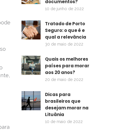
documentos?
10 de junho de 2022
 pode
Tratado de Porto
Seguro: o que é e
qual a relevância
30 de maio de 2022
iso
Quais os melhores
países para morar
o
aos 20 anos?
nte,
20 de maio de 2022
Dicas para
brasileiros que
desejam morar na
Lituânia
10 de maio de 2022
para