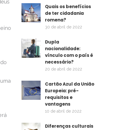
deus
Quais os benefícios
de ter cidadania
romena?
30 de abril de 2022
Reino
Dupla
nacionalidade:
vínculo com o país é
necessário?
ado
20 de abril de 2022
e uma
Cartão Azul da União
Europeia: pré-
requisitos e
vantagens
10 de abril de 2022
erá
Diferenças culturais