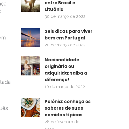
entre Brasil e
nça
Lituânia
s
30 de março de 2022
Seis dicas para viver
 em
bem em Portugal
20 de março de 2022
Nacionalidade
originária ou
adquirida: saiba a
diferença!
ntada
10 de março de 2022
Polônia: conheça os
guês
sabores de suas
comidas típicas
28 de fevereiro de