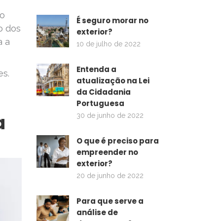
ão
É seguro morar no
o dos
exterior?
a a
10 de julho de 2022
Entenda a
es.
atualização na Lei
da Cidadania
Portuguesa
a
30 de junho de 2022
O que é preciso para
empreender no
exterior?
20 de junho de 2022
Para que serve a
análise de