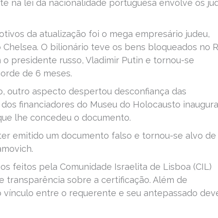
te na lei da nacionalidade portuguesa envolve os ju
ivos da atualização foi o mega empresário judeu,
Chelsea. O bilionário teve os bens bloqueados no 
o presidente russo, Vladimir Putin e tornou-se
orde de 6 meses.
o, outro aspecto despertou desconfiança das
m dos financiadores do Museu do Holocausto inaugur
 que lhe concedeu o documento.
ter emitido um documento falso e tornou-se alvo d
amovich.
s feitos pela Comunidade Israelita de Lisboa (CIL)
e transparência sobre a certificação. Além de
 vínculo entre o requerente e seu antepassado dev