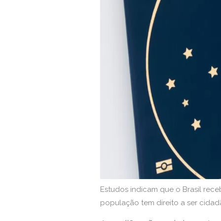
Estudos indicam que o Brasil receb
população tem direito a ser cidad