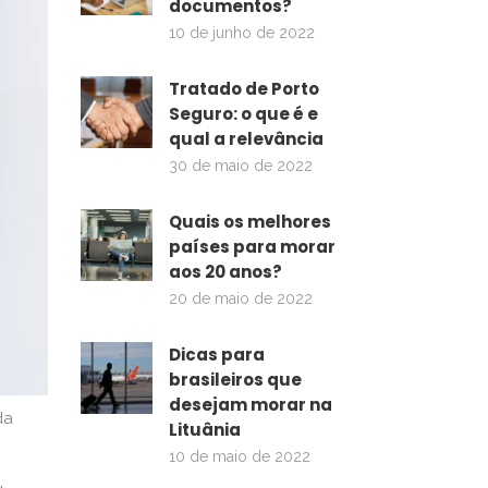
documentos?
10 de junho de 2022
Tratado de Porto
Seguro: o que é e
qual a relevância
30 de maio de 2022
Quais os melhores
países para morar
aos 20 anos?
20 de maio de 2022
Dicas para
brasileiros que
desejam morar na
da
Lituânia
10 de maio de 2022