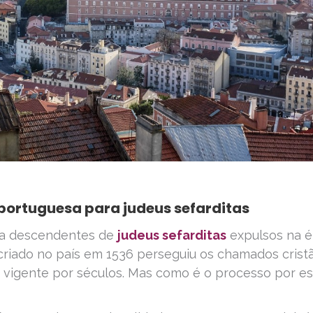
portuguesa para judeus sefarditas
 a descendentes de
judeus sefarditas
expulsos na 
criado no país em 1536 perseguiu os chamados crist
 vigente por séculos. Mas como é o processo por e