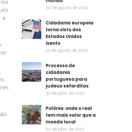
mundo
rios
20 de agosto de 2022
irir
 a
Cidadania europeia
torna visto dos
Estados Unidos
isento
o
10 de agosto de 2022
tre
Processo de
,
cidadania
portuguesa para
ns,
judeus sefarditas
ares
30 de julho de 2022
Polônia: onde o real
não
tem mais valor que a
moeda local
20 de julho de 2022