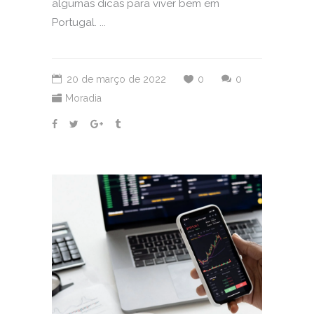
algumas dicas para viver bem em
Portugal. ...
20 de março de 2022
0
0
Moradia