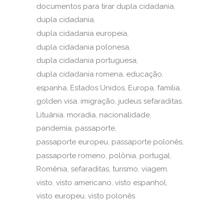
documentos para tirar dupla cidadania
dupla cidadania
dupla cidadania europeia
dupla cidadania polonesa
dupla cidadania portuguesa
dupla cidadania romena
educação
espanha
Estados Unidos
Europa
família
golden visa
imigração
judeus sefaraditas
Lituânia
moradia
nacionalidade
pandemia
passaporte
passaporte europeu
passaporte polonês
passaporte romeno
polônia
portugal
Romênia
sefaraditas
turismo
viagem
visto
visto americano
visto espanhol
visto europeu
visto polonês