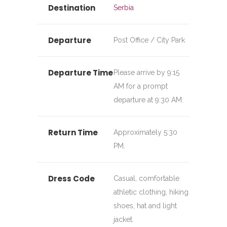
Destination
Serbia
Departure
Post Office / City Park
Departure Time
Please arrive by 9:15
AM for a prompt
departure at 9:30 AM.
Return Time
Approximately 5:30
PM.
Dress Code
Casual, comfortable
athletic clothing, hiking
shoes, hat and light
jacket.