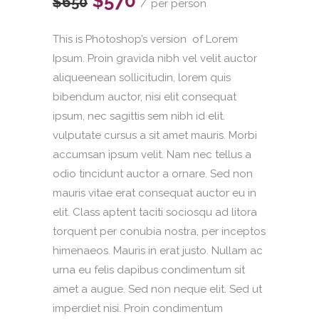
$570
$650
per person
This is Photoshop’s version of Lorem
Ipsum. Proin gravida nibh vel velit auctor
aliqueenean sollicitudin, lorem quis
bibendum auctor, nisi elit consequat
ipsum, nec sagittis sem nibh id elit.
vulputate cursus a sit amet mauris. Morbi
accumsan ipsum velit. Nam nec tellus a
odio tincidunt auctor a ornare. Sed non
mauris vitae erat consequat auctor eu in
elit. Class aptent taciti sociosqu ad litora
torquent per conubia nostra, per inceptos
himenaeos. Mauris in erat justo. Nullam ac
urna eu felis dapibus condimentum sit
amet a augue. Sed non neque elit. Sed ut
imperdiet nisi. Proin condimentum