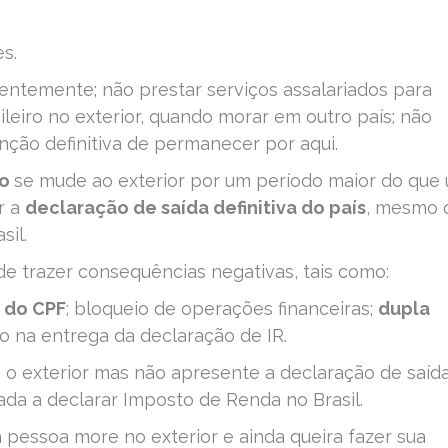
es.
nentemente; não prestar serviços assalariados para
leiro no exterior, quando morar em outro país; não
enção definitiva de permanecer por aqui.
so
se mude ao exterior por um período maior do que
r a
declaração de saída definitiva do país
, mesmo 
sil.
e trazer consequências negativas, tais como:
 do CPF
; bloqueio de operações financeiras;
dupla
so na entrega da declaração de IR.
o exterior mas não apresente a declaração de saíd
gada a declarar Imposto de Renda no Brasil.
pessoa more no exterior e ainda queira fazer sua