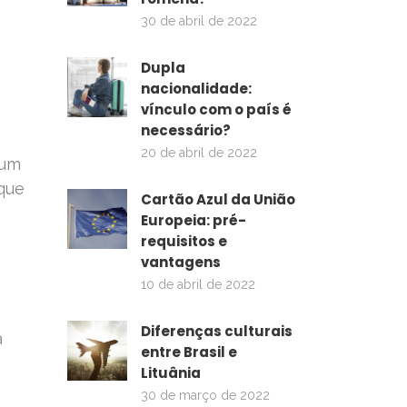
30 de abril de 2022
Dupla
nacionalidade:
vínculo com o país é
necessário?
20 de abril de 2022
 um
que
Cartão Azul da União
Europeia: pré-
requisitos e
vantagens
10 de abril de 2022
Diferenças culturais
a
entre Brasil e
Lituânia
30 de março de 2022