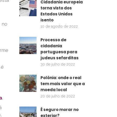
esta
Cidadania europeia
torna visto dos
Estados Unidos
isento
a no
10 de agosto de 2022
Processo de
cidadania
orme
portuguesa para
judeus sefarditas
30 de julho de 2022
é
Polônia: onde o real
tem mais valor que a
moeda local
20 de julho de 2022
a
.
á
É seguro morar no
,
exterior?