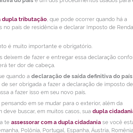
itiva do país
é um dos procedimentos usados para 
a dupla tributação
, que pode ocorrer quando há a
 no país de residência e declarar Imposto de Rend
to é muito importante e obrigatório.
es deixem de fazer e entregar essa declaração conf
erá ter dor de cabeça.
que quando a
declaração de saída definitiva do país
 de ser obrigada a fazer a declaração de imposto de
assa a fazer isso em seu novo país.
tá pensando em se mudar para o exterior, além da
m deve buscar, em muitos casos, sua
dupla cidadani
a te
assessorar com a dupla cidadania
se você est
manha, Polônia, Portugal, Espanha, Áustria, Romênia