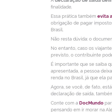
A
declaração de saída defin
finalidade.
Essa prática também
evita 
obrigação de pagar impostos
Brasil.
Não resta dúvida: o documen
No entanto, caso os viajant
previsto, o contribuinte pod
É importante que se saiba 
apresentada, a pessoa deixa
renda no Brasil, já que ela p
Agora, se você, de fato, es
declaração de saída, també
Conte com a
DocMundo
par
pensando em ir morar na Ale