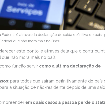
a Federal: é através da declaração de saída definitiva do país 
 Federal que não mora mais no Brasil
larecer este ponto: é através dela que o contribuin
l que não mora mais no país.
como função servir
como a última declaração de
.
asos
: para todos que saíram definitivamente do país 
ara a situação de não-residente depois de uma saí
 compreender
em quais casos a pessoa perde o stat