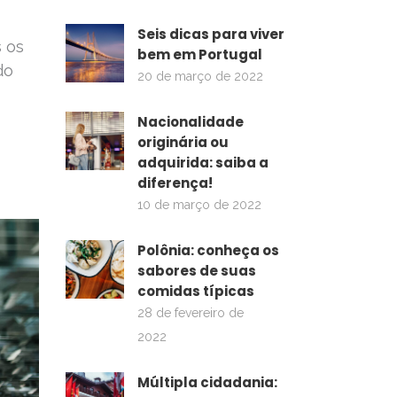
Seis dicas para viver
s os
bem em Portugal
do
20 de março de 2022
Nacionalidade
originária ou
adquirida: saiba a
diferença!
10 de março de 2022
Polônia: conheça os
sabores de suas
comidas típicas
28 de fevereiro de
2022
Múltipla cidadania: