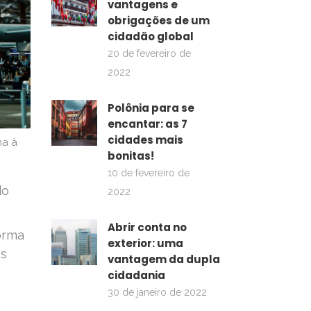
vantagens e
obrigações de um
cidadão global
20 de fevereiro de
2022
Polônia para se
encantar: as 7
cidades mais
ma à
bonitas!
10 de fevereiro de
do
2022
Abrir conta no
forma
exterior: uma
es
vantagem da dupla
cidadania
30 de janeiro de 2022