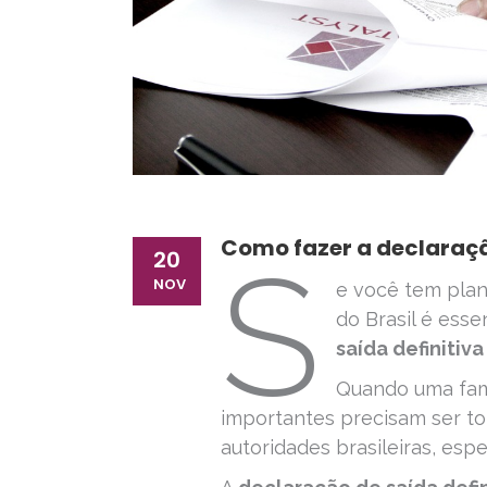
Como fazer a declaraçã
S
20
NOV
e você tem plan
do Brasil é ess
saída definitiva
Quando uma famí
importantes precisam ser t
autoridades brasileiras, esp