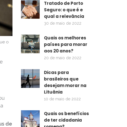
Tratado de Porto
Seguro: o que é e
qual a relevância
30 de maio de 2022
Quais os melhores
que o
países para morar
aos 20 anos?
20 de maio de 2022
te
Dicas para
brasileiros que
desejam morar na
Lituânia
ou
10 de maio de 2022
da
Quais os benefícios
de ter cidadania
us de
romena?